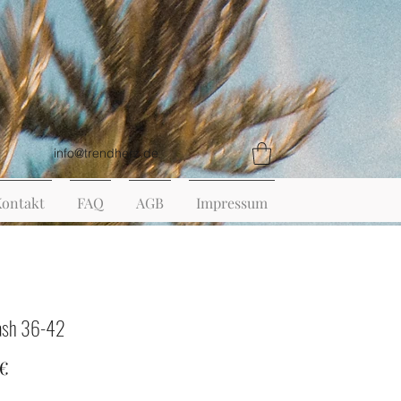
info@trendherz.de
Kontakt
FAQ
AGB
Impressum
lash 36-42
Preis
 €