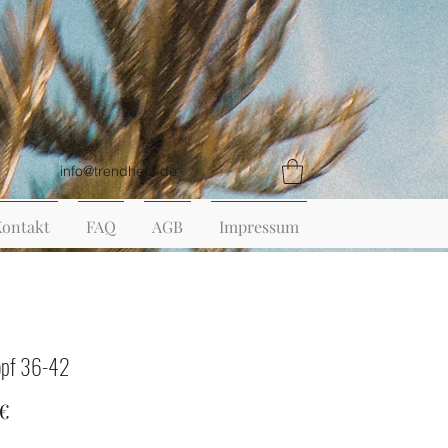
info@trendherz.de
Kontakt
FAQ
AGB
Impressum
opf 36-42
Preis
 €