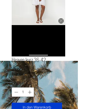
Heaven kurz 36-42
Preis
45,90 €
Anzahl
*
In den Warenkorb